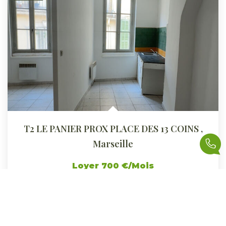
T2 LE PANIER PROX PLACE DES 13 COINS
,
Marseille
Loyer 700 €/mois
charges comprises
33
M²
Réf :
GERT2LEPANIER
2
Pièce(s)