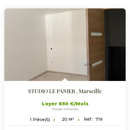
STUDIO LE PANIER
,
Marseille
Loyer 650 €/mois
charges comprises
20
M²
Réf :
719
1
Pièce(s)