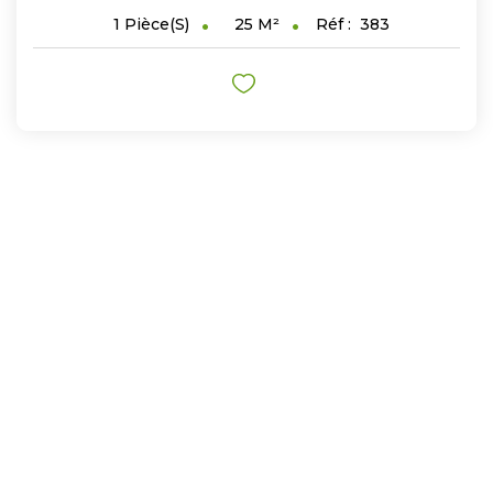
25
M²
Réf :
383
1
Pièce(s)