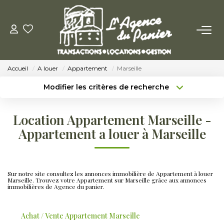
ACHETER
Accueil
A louer
Appartement
Marseille
Acheter
Modifier les critères de recherche
Nos Conseils Pour Acquérir
Type de transaction
Localisation
Acheter
Localisation
Location Appartement Marseille -
Type de bien
LOUER
Sélectionnez...
Surface min
Appartement a louer à Marseille
Louer
Budget max
Plus de critères
Nos Conseils Aux Locataires
Sur notre site consultez les annonces immobilière de Appartement à louer
Créer une alerte
Marseille. Trouvez votre Appartement sur Marseille grâce aux annonces
immobilières de Agence du panier.
VENDRE
Achat / Vente Appartement Marseille