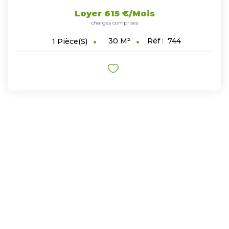
Loyer 615 €/mois
charges comprises
30
M²
Réf :
744
1
Pièce(s)