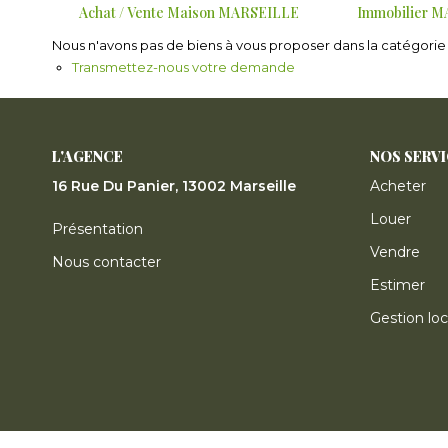
Achat / Vente Maison MARSEILLE
Immobilier 
Nous n'avons pas de biens à vous proposer dans la catégorie p
Transmettez-nous votre demande
L'AGENCE
NOS SERV
16 Rue Du Panier, 13002 Marseille
Acheter
Louer
Présentation
Vendre
Nous contacter
Estimer
Gestion loc