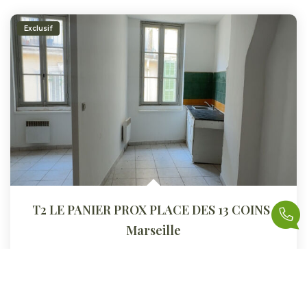
Exclusif
T2 LE PANIER PROX PLACE DES 13 COINS
,
Marseille
Loyer 700 €/mois
charges comprises
33
M²
Réf :
GERT2LEPANIER
2
Pièce(s)