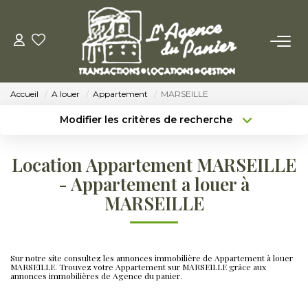
ACHETER
Accueil
A louer
Appartement
MARSEILLE
Acheter
Modifier les critères de recherche
Nos Conseils Pour Acquérir
Type de transaction
Localisation
Acheter
Localisation
Location Appartement MARSEILLE
Type de bien
LOUER
Sélectionnez...
Surface min
- Appartement a louer à
MARSEILLE
Louer
Budget max
Plus de critères
Nos Conseils Aux Locataires
Créer une alerte
Sur notre site consultez les annonces immobilière de Appartement à louer
MARSEILLE. Trouvez votre Appartement sur MARSEILLE grâce aux
annonces immobilières de Agence du panier.
VENDRE