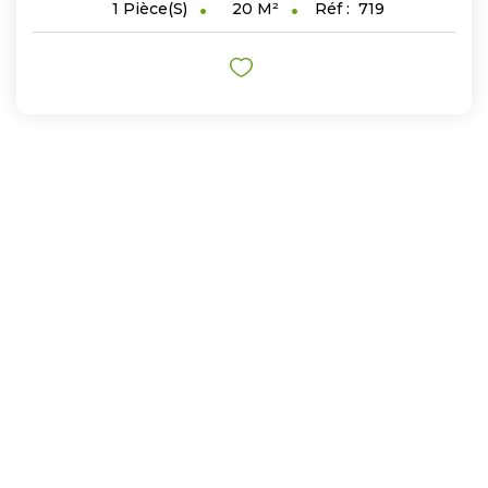
20
M²
Réf :
719
1
Pièce(s)