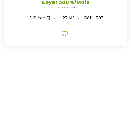
Loyer 580 €/mois
charges comprises
25
M²
Réf :
383
1
Pièce(s)