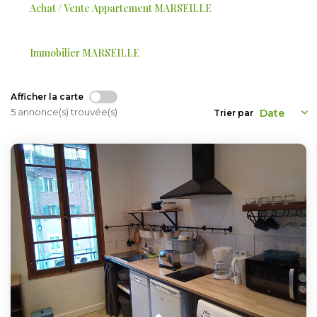
Achat / Vente Appartement MARSEILLE
ESTIMER
Immobilier MARSEILLE
GESTION LOCATIVE
NOTRE AGENCE
Afficher la carte
5 annonce(s) trouvée(s)
Trier par
CONTACT