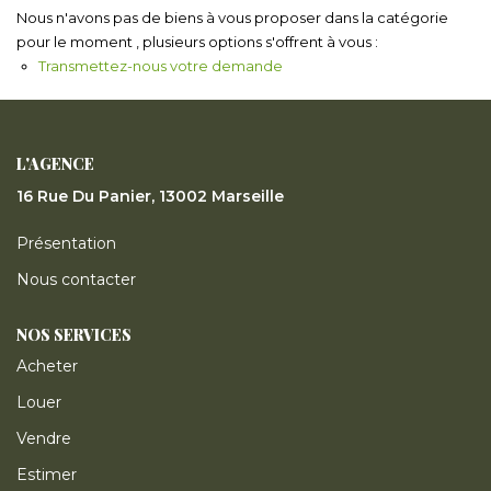
ESTIMER
Nous n'avons pas de biens à vous proposer dans la catégorie
pour le moment , plusieurs options s'offrent à vous :
Transmettez-nous votre demande
GESTION LOCATIVE
NOTRE AGENCE
L'AGENCE
16 Rue Du Panier, 13002 Marseille
CONTACT
Présentation
Nous contacter
NOS SERVICES
Acheter
Louer
Vendre
Estimer