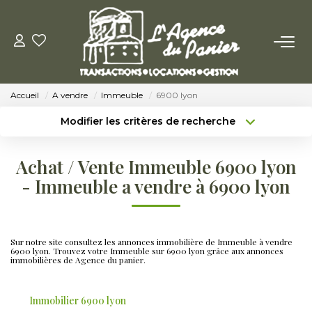
ACHETER
Accueil
A vendre
Immeuble
6900 lyon
Acheter
Modifier les critères de recherche
Nos Conseils Pour Acquérir
Type de transaction
Localisation
Acheter
Localisation
Achat / Vente Immeuble 6900 lyon
Type de bien
LOUER
Sélectionnez...
Surface min
- Immeuble a vendre à 6900 lyon
Louer
Budget max
Plus de critères
Nos Conseils Aux Locataires
Sur notre site consultez les annonces immobilière de Immeuble à vendre
Créer une alerte
6900 lyon. Trouvez votre Immeuble sur 6900 lyon grâce aux annonces
immobilières de Agence du panier.
VENDRE
Immobilier 6900 lyon