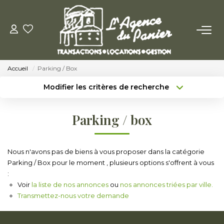
ACHETER
Accueil
Parking / Box
Acheter
Modifier les critères de recherche
Nos Conseils Pour Acquérir
Type de transaction
Localisation
Acheter
Localisation
Parking / box
Type de bien
LOUER
Sélectionnez...
Surface min
Louer
Nous n'avons pas de biens à vous proposer dans la catégorie
Budget max
Plus de critères
Parking / Box pour le moment , plusieurs options s'offrent à vous
Nos Conseils Aux Locataires
:
Créer une alerte
Voir
la liste de nos annonces
ou
nos annonces triées par ville.
Transmettez-nous votre demande
VENDRE