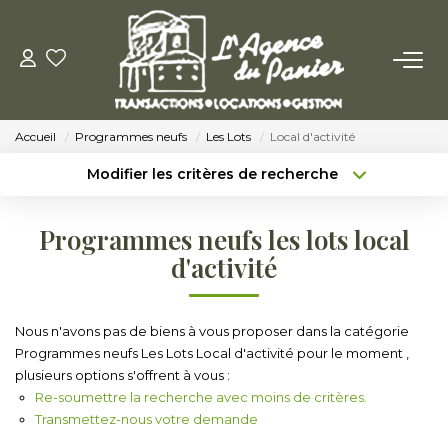
ACHETER
Accueil
Programmes neufs
Les Lots
Local d'activité
Acheter
Modifier les critères de recherche
Nos Conseils Pour Acquérir
Type de transaction
Localisation
Acheter
Localisation
Programmes neufs les lots local
Type de bien
LOUER
Sélectionnez...
Surface min
d'activité
Louer
Budget max
Plus de critères
Nous n'avons pas de biens à vous proposer dans la catégorie
Nos Conseils Aux Locataires
Programmes neufs Les Lots Local d'activité pour le moment ,
Créer une alerte
plusieurs options s'offrent à vous :
Re-soumettre la recherche avec moins de critères.
VENDRE
Transmettez-nous votre demande