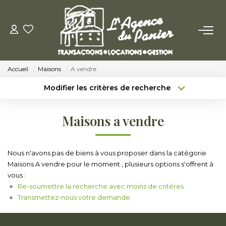
ACHETER
Accueil
Maisons
A vendre
Acheter
Modifier les critères de recherche
Nos Conseils Pour Acquérir
Type de transaction
Localisation
Acheter
Localisation
Maisons a vendre
Type de bien
LOUER
Sélectionnez...
Surface min
Louer
Nous n'avons pas de biens à vous proposer dans la catégorie
Budget max
Plus de critères
Maisons A vendre pour le moment , plusieurs options s'offrent à
Nos Conseils Aux Locataires
vous :
Créer une alerte
Re-soumettre la recherche avec moins de critères.
Transmettez-nous votre demande
VENDRE