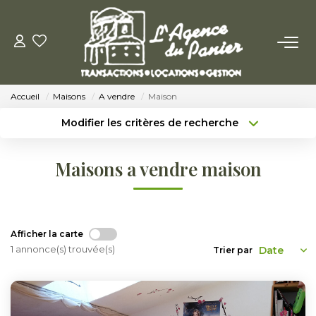
ACHETER
Accueil
Maisons
A vendre
Maison
Acheter
Modifier les critères de recherche
Nos Conseils Pour Acquérir
Type de transaction
Localisation
Acheter
Localisation
Maisons a vendre maison
Type de bien
LOUER
Sélectionnez...
Surface min
Louer
Budget max
Plus de critères
Afficher la carte
Nos Conseils Aux Locataires
1 annonce(s) trouvée(s)
Trier par
Créer une alerte
VENDRE