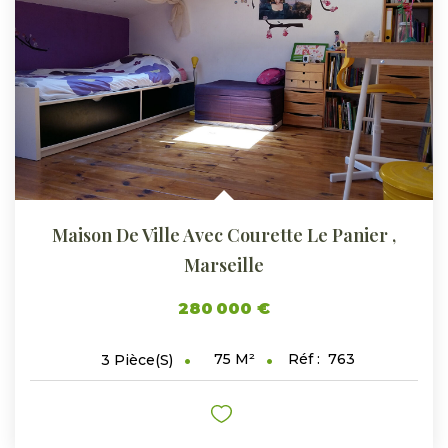
ESTIMER
GESTION LOCATIVE
NOTRE AGENCE
CONTACT
Maison De Ville Avec Courette Le Panier
,
Marseille
280 000 €
75
M²
Réf :
763
3
Pièce(s)