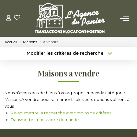
ACHETER
Accueil
Maisons
A vendre
Acheter
Modifier les critères de recherche
Nos Conseils Pour Acquérir
Type de transaction
Localisation
Acheter
Localisation
Maisons a vendre
Type de bien
LOUER
Sélectionnez...
Surface min
Louer
Nous n'avons pas de biens à vous proposer dans la catégorie
Budget max
Plus de critères
Maisons A vendre pour le moment , plusieurs options s'offrent à
Nos Conseils Aux Locataires
vous :
Créer une alerte
Re-soumettre la recherche avec moins de critères.
Transmettez-nous votre demande
VENDRE