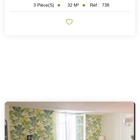
32
M²
Réf :
738
3
Pièce(s)