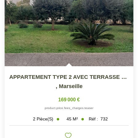
APPARTEMENT TYPE 2 AVEC TERRASSE 13002
,
Marseille
169 000 €
product.price.fees_charges.teaser
45
M²
Réf :
732
2
Pièce(s)