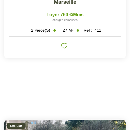
Marseille
Loyer 760 €/mois
charges comprises
27
M²
Réf :
411
2
Pièce(s)
Exclusif