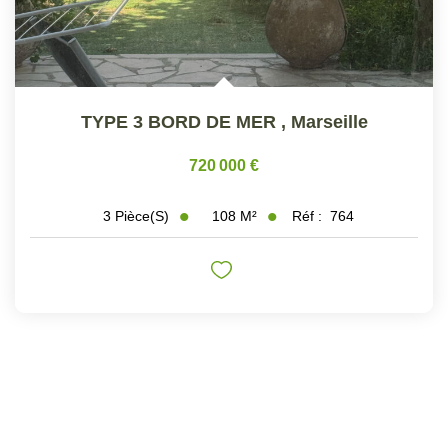
TYPE 3 BORD DE MER
,
Marseille
720 000 €
108
M²
Réf :
764
3
Pièce(s)