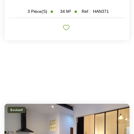
34
M²
Réf :
HAN371
3
Pièce(s)
Exclusif