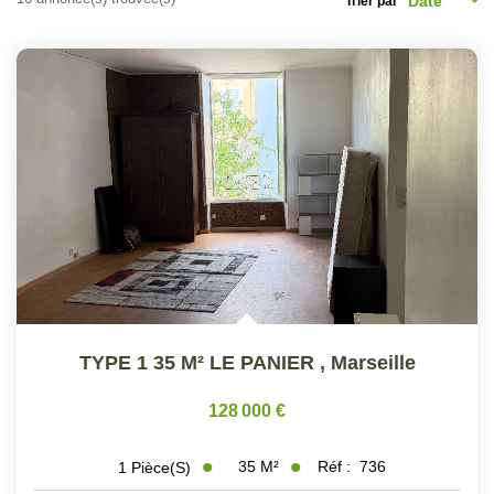
ESTIMER
Trier par
GESTION LOCATIVE
NOTRE AGENCE
CONTACT
TYPE 1 35 M² LE PANIER
,
Marseille
128 000 €
35
M²
Réf :
736
1
Pièce(s)