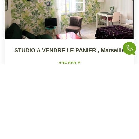
STUDIO A VENDRE LE PANIER
,
Marseille
125 000 €
product.price.fees_charges.teaser
22
M²
Réf :
322
1
Pièce(s)