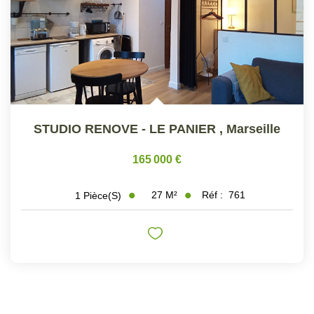
STUDIO RENOVE - LE PANIER
,
Marseille
165 000 €
27
M²
Réf :
761
1
Pièce(s)