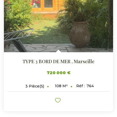
ESTIMER
GESTION LOCATIVE
NOTRE AGENCE
CONTACT
TYPE 3 BORD DE MER
,
Marseille
720 000 €
108
M²
Réf :
764
3
Pièce(s)