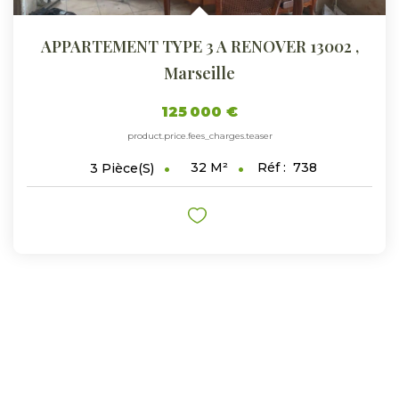
APPARTEMENT TYPE 3 A RENOVER 13002
,
Marseille
125 000 €
product.price.fees_charges.teaser
32
M²
Réf :
738
3
Pièce(s)