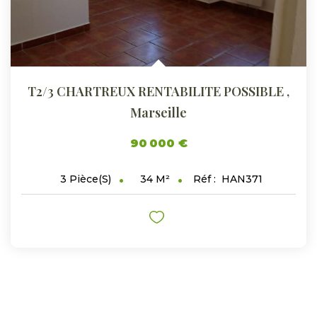
T2/3 CHARTREUX RENTABILITE POSSIBLE
,
Marseille
90 000 €
34
M²
Réf :
HAN371
3
Pièce(s)