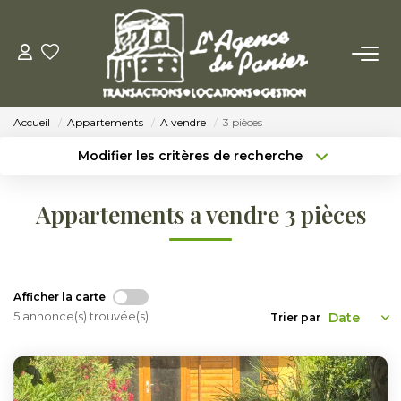
ACHETER
Accueil
Appartements
A vendre
3 pièces
Acheter
Modifier les critères de recherche
Nos Conseils Pour Acquérir
Type de transaction
Localisation
Acheter
Localisation
Appartements a vendre 3 pièces
Type de bien
LOUER
Sélectionnez...
Surface min
Louer
Budget max
Plus de critères
Afficher la carte
Nos Conseils Aux Locataires
5 annonce(s) trouvée(s)
Trier par
Créer une alerte
VENDRE