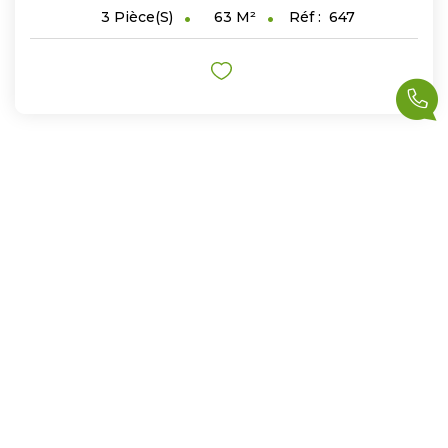
63
M²
Réf :
647
3
Pièce(s)