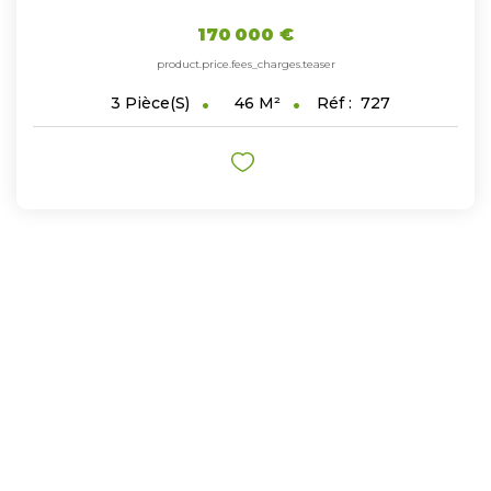
170 000 €
product.price.fees_charges.teaser
46
M²
Réf :
727
3
Pièce(s)