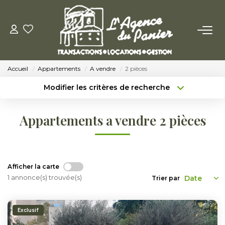
ACHETER
Accueil
Appartements
A vendre
2 pièces
Acheter
Modifier les critères de recherche
Nos Conseils Pour Acquérir
Type de transaction
Localisation
Acheter
Localisation
Appartements a vendre 2 pièces
Type de bien
LOUER
Sélectionnez...
Surface min
Louer
Budget max
Plus de critères
Afficher la carte
Nos Conseils Aux Locataires
1 annonce(s) trouvée(s)
Trier par
Créer une alerte
VENDRE
Exclusif