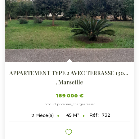
ESTIMER
GESTION LOCATIVE
NOTRE AGENCE
CONTACT
APPARTEMENT TYPE 2 AVEC TERRASSE 13002
,
Marseille
169 000 €
product.price.fees_charges.teaser
45
M²
Réf :
732
2
Pièce(s)