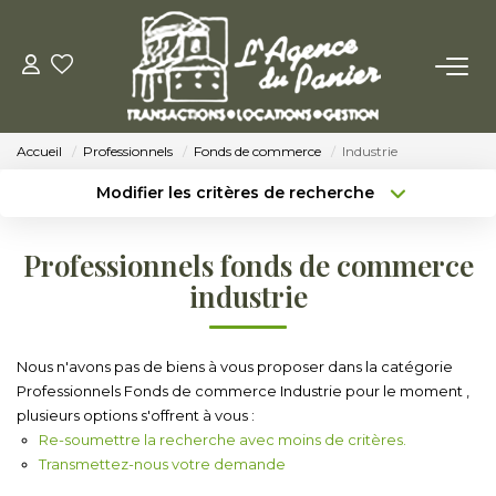
ACHETER
Accueil
Professionnels
Fonds de commerce
Industrie
Acheter
Modifier les critères de recherche
Nos Conseils Pour Acquérir
Type de transaction
Localisation
Acheter
Localisation
Professionnels fonds de commerce
Type de bien
LOUER
Sélectionnez...
Surface min
industrie
Louer
Budget max
Plus de critères
Nous n'avons pas de biens à vous proposer dans la catégorie
Nos Conseils Aux Locataires
Professionnels Fonds de commerce Industrie pour le moment ,
Créer une alerte
plusieurs options s'offrent à vous :
Re-soumettre la recherche avec moins de critères.
VENDRE
Transmettez-nous votre demande