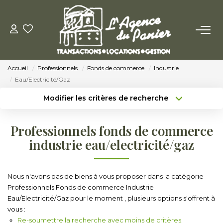
ACHETER
Accueil
Professionnels
Fonds de commerce
Industrie
Acheter
Eau/Electricité/Gaz
Nos Conseils Pour Acquérir
Modifier les critères de recherche
Type de transaction
Localisation
Acheter
Localisation
LOUER
Professionnels fonds de commerce
Type de bien
Sélectionnez...
Surface min
industrie eau/electricité/gaz
Louer
Budget max
Plus de critères
Nos Conseils Aux Locataires
Nous n'avons pas de biens à vous proposer dans la catégorie
Professionnels Fonds de commerce Industrie
Créer une alerte
Eau/Electricité/Gaz pour le moment , plusieurs options s'offrent à
VENDRE
vous :
Re-soumettre la recherche avec moins de critères.