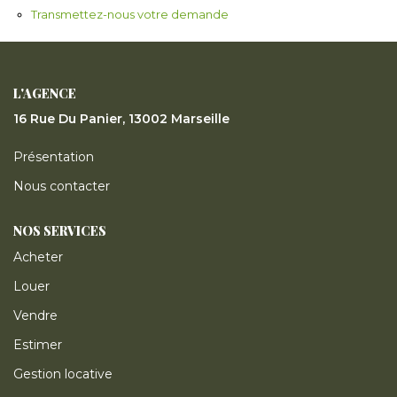
ESTIMER
Transmettez-nous votre demande
GESTION LOCATIVE
L'AGENCE
16 Rue Du Panier, 13002 Marseille
NOTRE AGENCE
Présentation
CONTACT
Nous contacter
NOS SERVICES
Acheter
Louer
Vendre
Estimer
Gestion locative