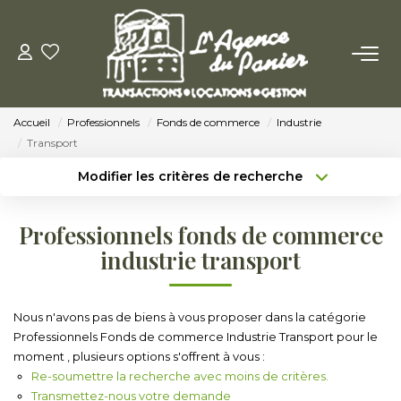
ACHETER
Accueil
Professionnels
Fonds de commerce
Industrie
Acheter
Transport
Nos Conseils Pour Acquérir
Modifier les critères de recherche
Type de transaction
Localisation
Acheter
Localisation
LOUER
Professionnels fonds de commerce
Type de bien
Sélectionnez...
Surface min
industrie transport
Louer
Budget max
Plus de critères
Nos Conseils Aux Locataires
Nous n'avons pas de biens à vous proposer dans la catégorie
Professionnels Fonds de commerce Industrie Transport pour le
Créer une alerte
moment , plusieurs options s'offrent à vous :
VENDRE
Re-soumettre la recherche avec moins de critères.
Transmettez-nous votre demande