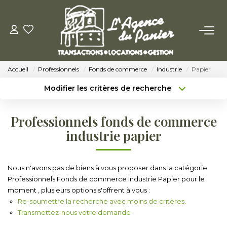
ACHETER
Accueil
Professionnels
Fonds de commerce
Industrie
Papier
Acheter
Modifier les critères de recherche
Nos Conseils Pour Acquérir
Type de transaction
Localisation
Acheter
Localisation
Professionnels fonds de commerce
Type de bien
LOUER
Sélectionnez...
Surface min
industrie papier
Louer
Budget max
Plus de critères
Nous n'avons pas de biens à vous proposer dans la catégorie
Nos Conseils Aux Locataires
Professionnels Fonds de commerce Industrie Papier pour le
Créer une alerte
moment , plusieurs options s'offrent à vous :
Re-soumettre la recherche avec moins de critères.
VENDRE
Transmettez-nous votre demande