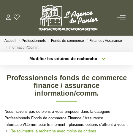
ACHETER
Accueil
Professionnels
Fonds de commerce
Finance / Assurance
Acheter
Information/Comm.
Nos Conseils Pour Acquérir
Modifier les critères de recherche
Localisation
Type de transaction
Surface min
LOUER
Professionnels fonds de commerce
Type de bien
finance / assurance
Louer
Plus de critères
Budget max
information/comm.
Nos Conseils Aux Locataires
Créer une alerte
Nous n'avons pas de biens à vous proposer dans la catégorie
VENDRE
Professionnels Fonds de commerce Finance / Assurance
Information/Comm. pour le moment , plusieurs options s'offrent à vous :
Re-soumettre la recherche avec moins de critères.