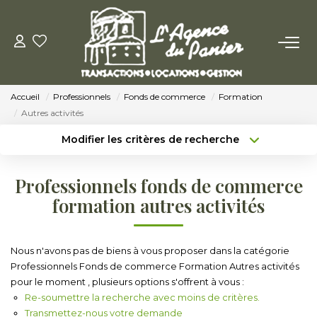
ACHETER
Accueil
Professionnels
Fonds de commerce
Formation
Acheter
Autres activités
Nos Conseils Pour Acquérir
Modifier les critères de recherche
Type de transaction
Localisation
Acheter
Localisation
LOUER
Professionnels fonds de commerce
Type de bien
Sélectionnez...
Surface min
formation autres activités
Louer
Budget max
Plus de critères
Nos Conseils Aux Locataires
Nous n'avons pas de biens à vous proposer dans la catégorie
Professionnels Fonds de commerce Formation Autres activités
Créer une alerte
pour le moment , plusieurs options s'offrent à vous :
VENDRE
Re-soumettre la recherche avec moins de critères.
Transmettez-nous votre demande