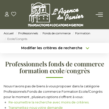
ACHETER
Accueil
Professionnels
Fonds de commerce
Formation
Acheter
Ecole/Congrès
Nos Conseils Pour Acquérir
Modifier les critères de recherche
Type de transaction
Localisation
Acheter
Localisation
LOUER
Professionnels fonds de commerce
Type de bien
Sélectionnez...
Surface min
formation ecole/congrès
Louer
Budget max
Plus de critères
Nos Conseils Aux Locataires
Nous n'avons pas de biens à vous proposer dans la catégorie
Professionnels Fonds de commerce Formation Ecole/Congrès
Créer une alerte
pour le moment , plusieurs options s'offrent à vous :
VENDRE
Re-soumettre la recherche avec moins de critères.
Transmettez-nous votre demande