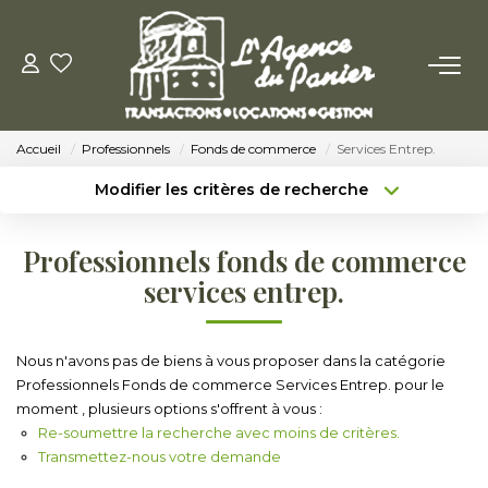
ACHETER
Accueil
Professionnels
Fonds de commerce
Services Entrep.
Acheter
Modifier les critères de recherche
Nos Conseils Pour Acquérir
Type de transaction
Localisation
Acheter
Localisation
Professionnels fonds de commerce
Type de bien
LOUER
Sélectionnez...
Surface min
services entrep.
Louer
Budget max
Plus de critères
Nous n'avons pas de biens à vous proposer dans la catégorie
Nos Conseils Aux Locataires
Professionnels Fonds de commerce Services Entrep. pour le
Créer une alerte
moment , plusieurs options s'offrent à vous :
Re-soumettre la recherche avec moins de critères.
VENDRE
Transmettez-nous votre demande