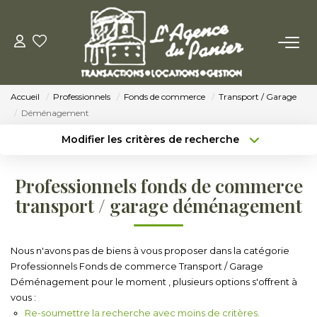
ACHETER
Accueil
Professionnels
Fonds de commerce
Transport / Garage
Acheter
Déménagement
Nos Conseils Pour Acquérir
Modifier les critères de recherche
Type de transaction
Localisation
Acheter
Localisation
LOUER
Professionnels fonds de commerce
Type de bien
Sélectionnez...
Surface min
transport / garage déménagement
Louer
Budget max
Plus de critères
Nos Conseils Aux Locataires
Nous n'avons pas de biens à vous proposer dans la catégorie
Professionnels Fonds de commerce Transport / Garage
Créer une alerte
Déménagement pour le moment , plusieurs options s'offrent à
VENDRE
vous :
Re-soumettre la recherche avec moins de critères.