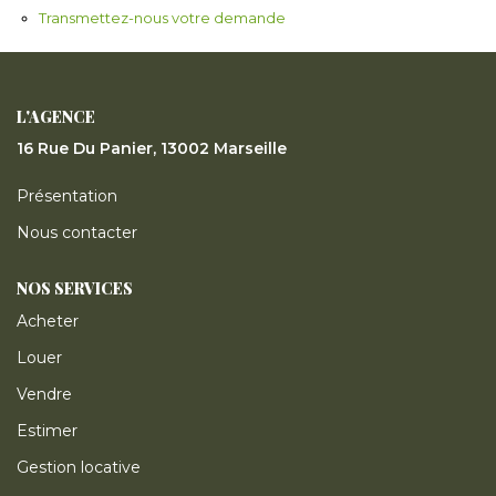
ESTIMER
Transmettez-nous votre demande
GESTION LOCATIVE
L'AGENCE
16 Rue Du Panier, 13002 Marseille
NOTRE AGENCE
Présentation
CONTACT
Nous contacter
NOS SERVICES
Acheter
Louer
Vendre
Estimer
Gestion locative