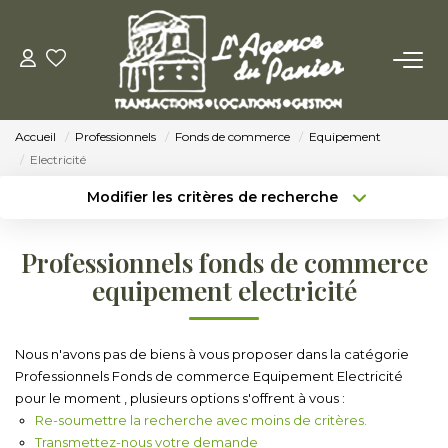
ACHETER
Accueil
Professionnels
Fonds de commerce
Equipement
Acheter
Electricité
Nos Conseils Pour Acquérir
Modifier les critères de recherche
Type de transaction
Localisation
Acheter
Localisation
LOUER
Professionnels fonds de commerce
Type de bien
Sélectionnez...
Surface min
equipement electricité
Louer
Budget max
Plus de critères
Nos Conseils Aux Locataires
Nous n'avons pas de biens à vous proposer dans la catégorie
Professionnels Fonds de commerce Equipement Electricité
Créer une alerte
pour le moment , plusieurs options s'offrent à vous :
VENDRE
Re-soumettre la recherche avec moins de critères.
Transmettez-nous votre demande