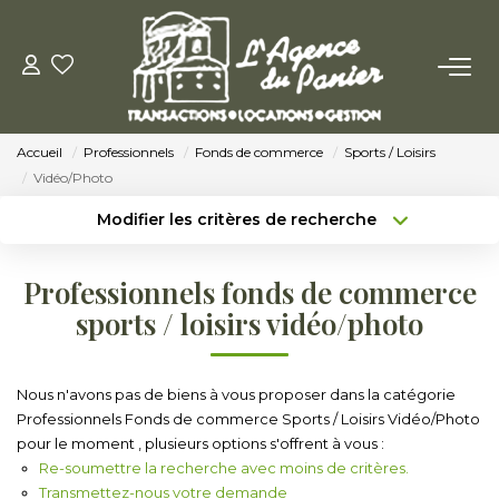
ACHETER
Accueil
Professionnels
Fonds de commerce
Sports / Loisirs
Acheter
Vidéo/Photo
Nos Conseils Pour Acquérir
Modifier les critères de recherche
Type de transaction
Localisation
Acheter
Localisation
LOUER
Professionnels fonds de commerce
Type de bien
Sélectionnez...
Surface min
sports / loisirs vidéo/photo
Louer
Budget max
Plus de critères
Nos Conseils Aux Locataires
Nous n'avons pas de biens à vous proposer dans la catégorie
Professionnels Fonds de commerce Sports / Loisirs Vidéo/Photo
Créer une alerte
pour le moment , plusieurs options s'offrent à vous :
VENDRE
Re-soumettre la recherche avec moins de critères.
Transmettez-nous votre demande