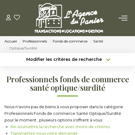
ACHETER
Accueil
Professionnels
Fonds de commerce
Santé
Acheter
Optique/Surdité
Nos Conseils Pour Acquérir
Modifier les critères de recherche
Type de transaction
Localisation
Acheter
Localisation
LOUER
Professionnels fonds de commerce
Type de bien
Sélectionnez...
Surface min
santé optique/surdité
Louer
Budget max
Plus de critères
Nos Conseils Aux Locataires
Nous n'avons pas de biens à vous proposer dans la catégorie
Professionnels Fonds de commerce Santé Optique/Surdité
Créer une alerte
pour le moment , plusieurs options s'offrent à vous :
VENDRE
Re-soumettre la recherche avec moins de critères.
Transmettez-nous votre demande