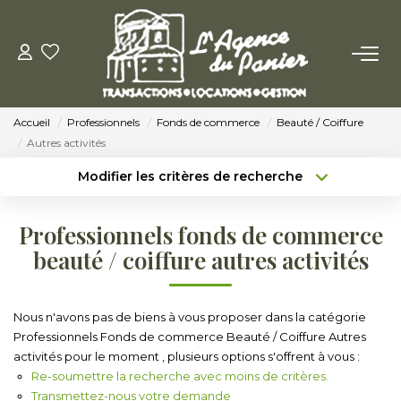
ACHETER
Accueil
Professionnels
Fonds de commerce
Beauté / Coiffure
Acheter
Autres activités
Nos Conseils Pour Acquérir
Modifier les critères de recherche
Type de transaction
Localisation
Acheter
Localisation
LOUER
Professionnels fonds de commerce
Type de bien
Sélectionnez...
Surface min
beauté / coiffure autres activités
Louer
Budget max
Plus de critères
Nos Conseils Aux Locataires
Nous n'avons pas de biens à vous proposer dans la catégorie
Professionnels Fonds de commerce Beauté / Coiffure Autres
Créer une alerte
activités pour le moment , plusieurs options s'offrent à vous :
VENDRE
Re-soumettre la recherche avec moins de critères.
Transmettez-nous votre demande