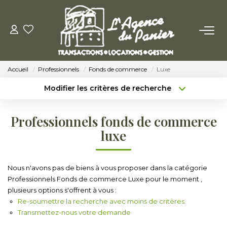
ACHETER
Accueil
Professionnels
Fonds de commerce
Luxe
Acheter
Modifier les critères de recherche
Nos Conseils Pour Acquérir
Type de transaction
Localisation
Acheter
Localisation
Professionnels fonds de commerce
Type de bien
LOUER
Sélectionnez...
Surface min
luxe
Louer
Budget max
Plus de critères
Nous n'avons pas de biens à vous proposer dans la catégorie
Nos Conseils Aux Locataires
Professionnels Fonds de commerce Luxe pour le moment ,
Créer une alerte
plusieurs options s'offrent à vous :
Re-soumettre la recherche avec moins de critères.
VENDRE
Transmettez-nous votre demande