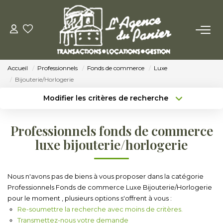
ACHETER
Accueil
Professionnels
Fonds de commerce
Luxe
Acheter
Bijouterie/Horlogerie
Nos Conseils Pour Acquérir
Modifier les critères de recherche
Type de transaction
Localisation
Acheter
Localisation
LOUER
Professionnels fonds de commerce
Type de bien
Sélectionnez...
Surface min
luxe bijouterie/horlogerie
Louer
Budget max
Plus de critères
Nos Conseils Aux Locataires
Nous n'avons pas de biens à vous proposer dans la catégorie
Professionnels Fonds de commerce Luxe Bijouterie/Horlogerie
Créer une alerte
pour le moment , plusieurs options s'offrent à vous :
VENDRE
Re-soumettre la recherche avec moins de critères.
Transmettez-nous votre demande