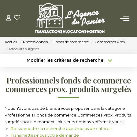
ACHETER
Accueil
Professionnels
Fonds de commerce
Commerces Prox.
Acheter
Produits surgelés
Nos Conseils Pour Acquérir
Modifier les critères de recherche
Type de transaction
Localisation
Acheter
Localisation
LOUER
Professionnels fonds de commerce
Type de bien
Sélectionnez...
Surface min
commerces prox. produits surgelés
Louer
Budget max
Plus de critères
Nos Conseils Aux Locataires
Nous n'avons pas de biens à vous proposer dans la catégorie
Professionnels Fonds de commerce Commerces Prox. Produits
Créer une alerte
surgelés pour le moment , plusieurs options s'offrent à vous :
VENDRE
Re-soumettre la recherche avec moins de critères.
Transmettez-nous votre demande