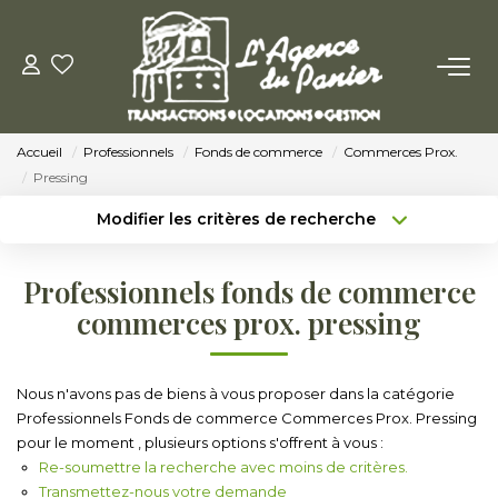
ACHETER
Accueil
Professionnels
Fonds de commerce
Commerces Prox.
Acheter
Pressing
Nos Conseils Pour Acquérir
Modifier les critères de recherche
Type de transaction
Localisation
Acheter
Localisation
LOUER
Professionnels fonds de commerce
Type de bien
Sélectionnez...
Surface min
commerces prox. pressing
Louer
Budget max
Plus de critères
Nos Conseils Aux Locataires
Nous n'avons pas de biens à vous proposer dans la catégorie
Professionnels Fonds de commerce Commerces Prox. Pressing
Créer une alerte
pour le moment , plusieurs options s'offrent à vous :
VENDRE
Re-soumettre la recherche avec moins de critères.
Transmettez-nous votre demande