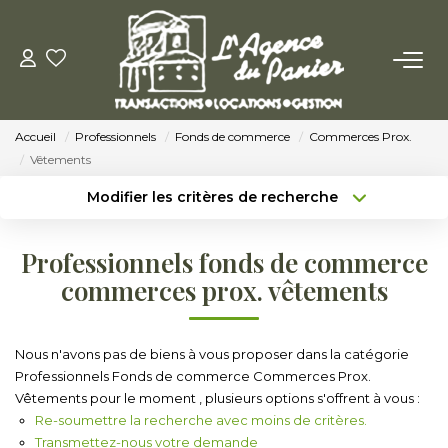
ACHETER
Accueil
Professionnels
Fonds de commerce
Commerces Prox.
Acheter
Vêtements
Nos Conseils Pour Acquérir
Modifier les critères de recherche
Type de transaction
Localisation
Acheter
Localisation
LOUER
Professionnels fonds de commerce
Type de bien
Sélectionnez...
Surface min
commerces prox. vêtements
Louer
Budget max
Plus de critères
Nos Conseils Aux Locataires
Nous n'avons pas de biens à vous proposer dans la catégorie
Professionnels Fonds de commerce Commerces Prox.
Créer une alerte
Vêtements pour le moment , plusieurs options s'offrent à vous :
VENDRE
Re-soumettre la recherche avec moins de critères.
Transmettez-nous votre demande