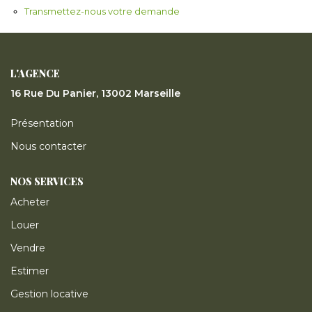
ESTIMER
Transmettez-nous votre demande
GESTION LOCATIVE
L'AGENCE
16 Rue Du Panier, 13002 Marseille
NOTRE AGENCE
Présentation
CONTACT
Nous contacter
NOS SERVICES
Acheter
Louer
Vendre
Estimer
Gestion locative