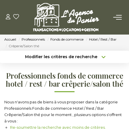
ACHETER
Accueil
Professionnels
Fonds de commerce
Hotel / Rest / Bar
Acheter
Crêperie/Salon thé
Nos Conseils Pour Acquérir
Modifier les critères de recherche
Type de transaction
Localisation
Acheter
Localisation
LOUER
Professionnels fonds de commerce
Type de bien
Sélectionnez...
Surface min
hotel / rest / bar crêperie/salon thé
Louer
Budget max
Plus de critères
Nos Conseils Aux Locataires
Nous n'avons pas de biens à vous proposer dans la catégorie
Professionnels Fonds de commerce Hotel / Rest / Bar
Créer une alerte
Crêperie/Salon thé pour le moment , plusieurs options s'offrent
VENDRE
à vous :
Re-soumettre la recherche avec moins de critères.