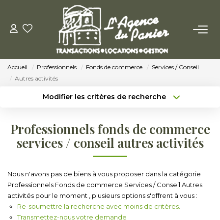
ACHETER
Accueil
Professionnels
Fonds de commerce
Services / Conseil
Acheter
Autres activités
Nos Conseils Pour Acquérir
Modifier les critères de recherche
Type de transaction
Localisation
Acheter
Localisation
LOUER
Professionnels fonds de commerce
Type de bien
Sélectionnez...
Surface min
services / conseil autres activités
Louer
Budget max
Plus de critères
Nos Conseils Aux Locataires
Nous n'avons pas de biens à vous proposer dans la catégorie
Professionnels Fonds de commerce Services / Conseil Autres
Créer une alerte
activités pour le moment , plusieurs options s'offrent à vous :
VENDRE
Re-soumettre la recherche avec moins de critères.
Transmettez-nous votre demande