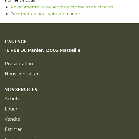
ESTIMER
Re-soumettre la recherche avec moins de critères.
Transmettez-nous votre demande
GESTION LOCATIVE
L'AGENCE
NOTRE AGENCE
16 Rue Du Panier, 13002 Marseille
CONTACT
Présentation
Nous contacter
NOS SERVICES
Acheter
Louer
Vendre
Estimer