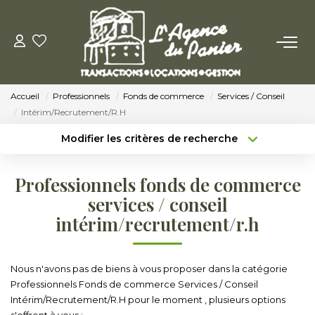
ACHETER
Accueil
Professionnels
Fonds de commerce
Services / Conseil
Acheter
Intérim/Recrutement/R.H
Nos Conseils Pour Acquérir
Modifier les critères de recherche
Type de transaction
Localisation
Acheter
Localisation
LOUER
Professionnels fonds de commerce
Type de bien
Sélectionnez...
Surface min
services / conseil
Louer
intérim/recrutement/r.h
Budget max
Plus de critères
Nos Conseils Aux Locataires
Créer une alerte
Nous n'avons pas de biens à vous proposer dans la catégorie
VENDRE
Professionnels Fonds de commerce Services / Conseil
Intérim/Recrutement/R.H pour le moment , plusieurs options
s'offrent à vous :