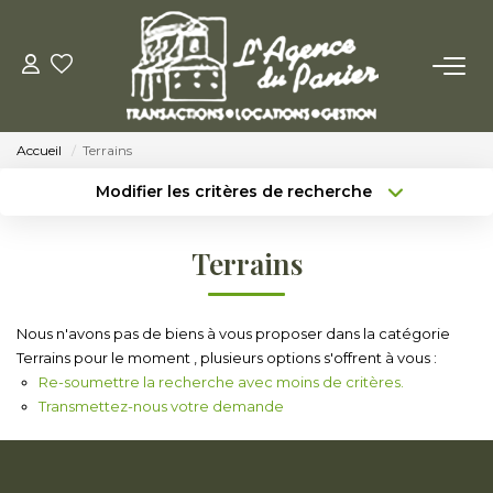
ACHETER
Accueil
Terrains
Acheter
Modifier les critères de recherche
Nos Conseils Pour Acquérir
Type de transaction
Localisation
Acheter
Localisation
Terrains
Type de bien
LOUER
Sélectionnez...
Surface min
Louer
Nous n'avons pas de biens à vous proposer dans la catégorie
Budget max
Plus de critères
Terrains pour le moment , plusieurs options s'offrent à vous :
Nos Conseils Aux Locataires
Re-soumettre la recherche avec moins de critères.
Créer une alerte
Transmettez-nous votre demande
VENDRE