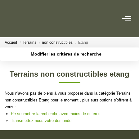
ACHETER
Accueil
Terrains
non constructibles
Etang
Acheter
Modifier les critères de recherche
Nos Conseils Pour Acquérir
Localisation
Type de transaction
Surface min
Terrains non constructibles etang
Type de bien
LOUER
Plus de critères
Budget max
Louer
Nous n'avons pas de biens à vous proposer dans la catégorie Terrains
Créer une alerte
Nos Conseils Aux Locataires
non constructibles Etang pour le moment , plusieurs options s'offrent à
vous :
Re-soumettre la recherche avec moins de critères.
Transmettez-nous votre demande
VENDRE