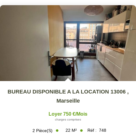
ESTIMER
GESTION LOCATIVE
NOTRE AGENCE
CONTACT
BUREAU DISPONIBLE A LA LOCATION 13006
,
Marseille
Loyer 750 €/mois
charges comprises
22
M²
Réf :
748
2
Pièce(s)