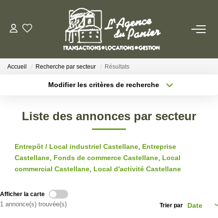
ACHETER
Accueil
Recherche par secteur
Résultats
Acheter
Modifier les critères de recherche
Nos Conseils Pour Acquérir
Localisation
Type de transaction
Surface min
Liste des annonces par secteur
Type de bien
LOUER
Plus de critères
Budget max
Louer
Entrepôt / Local industriel Castellane
,
Entreprise
Créer une alerte
Nos Conseils Aux Locataires
Castellane
,
Fonds de commerce Castellane
,
Local
commercial Castellane
,
Local d'activité Castellane
VENDRE
Afficher la carte
1 annonce(s) trouvée(s)
Trier par