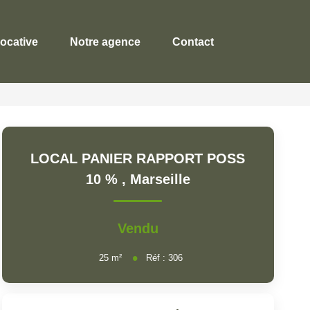
locative
Notre agence
Contact
LOCAL PANIER RAPPORT POSS
10 %
,
Marseille
Vendu
25
m²
Réf :
306