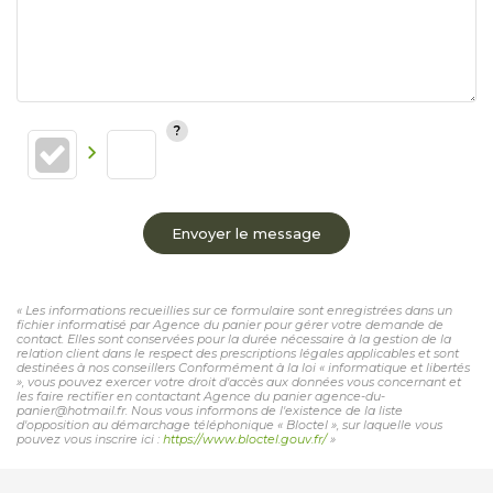
Envoyer le message
« Les informations recueillies sur ce formulaire sont enregistrées dans un
fichier informatisé par Agence du panier pour gérer votre demande de
contact. Elles sont conservées pour la durée nécessaire à la gestion de la
relation client dans le respect des prescriptions légales applicables et sont
destinées à nos conseillers Conformément à la loi « informatique et libertés
», vous pouvez exercer votre droit d'accès aux données vous concernant et
les faire rectifier en contactant Agence du panier agence-du-
panier@hotmail.fr. Nous vous informons de l'existence de la liste
d'opposition au démarchage téléphonique « Bloctel », sur laquelle vous
pouvez vous inscrire ici :
https://www.bloctel.gouv.fr/
»