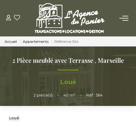
ACHETER
Accueil
Appartements
Référence 564
Acheter
Nos Conseils Pour Acquérir
2 Pièce meublé avec Terrasse
,
Marseille
LOUER
Loué
Louer
2
pièce(s)
•
40
m²
•
Réf : 564
Nos Conseils Aux Locataires
Loué
VENDRE