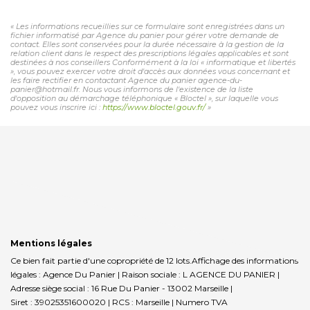
« Les informations recueillies sur ce formulaire sont enregistrées dans un
fichier informatisé par Agence du panier pour gérer votre demande de
contact. Elles sont conservées pour la durée nécessaire à la gestion de la
relation client dans le respect des prescriptions légales applicables et sont
destinées à nos conseillers Conformément à la loi « informatique et libertés
», vous pouvez exercer votre droit d'accès aux données vous concernant et
les faire rectifier en contactant Agence du panier agence-du-
panier@hotmail.fr. Nous vous informons de l'existence de la liste
d'opposition au démarchage téléphonique « Bloctel », sur laquelle vous
pouvez vous inscrire ici :
https://www.bloctel.gouv.fr/
»
Mentions légales
Ce bien fait partie d'une copropriété de 12 lots.Affichage des informations
légales : Agence Du Panier | Raison sociale : L AGENCE DU PANIER |
Adresse siège social : 16 Rue Du Panier - 13002 Marseille |
Siret : 39025351600020 | RCS : Marseille | Numero TVA