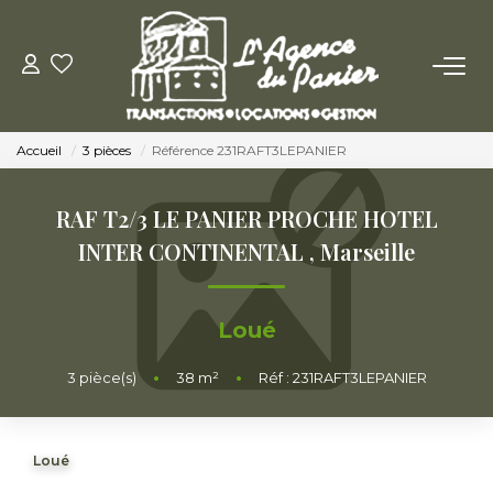
ACHETER
Accueil
3 pièces
Référence 231RAFT3LEPANIER
Acheter
Nos Conseils Pour Acquérir
RAF T2/3 LE PANIER PROCHE HOTEL
INTER CONTINENTAL
,
Marseille
LOUER
Loué
Louer
Nos Conseils Aux Locataires
3
pièce(s)
•
38
m²
•
Réf : 231RAFT3LEPANIER
VENDRE
Loué