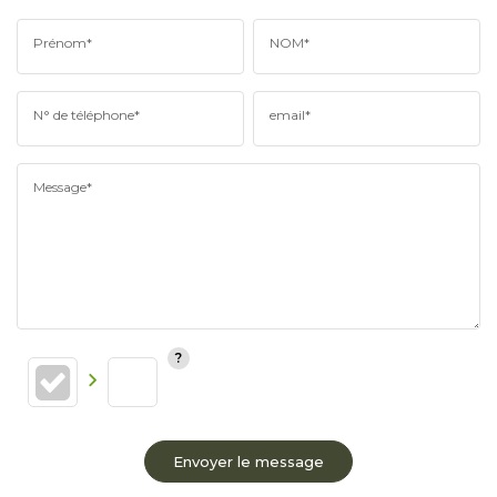
Prénom*
NOM*
N° de téléphone*
email*
Message*
Envoyer le message