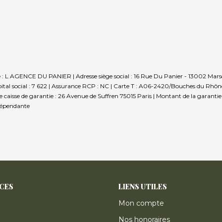
e : L AGENCE DU PANIER | Adresse siège social : 16 Rue Du Panier - 13002 Marse
al social : 7 622 | Assurance RCP : NC |
Carte T : A06-2420/Bouches du Rhône |
sse caisse de garantie : 26 Avenue de Suffren 75015 Paris | Montant de la garant
dépendante
ICES
LIENS UTILES
Mon compte
Nos honoraires