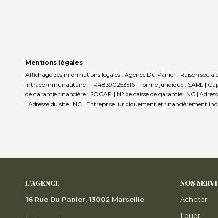
Mentions légales
Affichage des informations légales : Agence Du Panier | Raison social
Intracommunautaire : FR48390253516 | Forme juridique : SARL | Capit
de garantie financière : SOCAF. | N° de caisse de garantie : NC | Adre
| Adresse du site : NC |
Entreprise juridiquement et financièrement in
L'AGENCE
NOS SERV
16 Rue Du Panier, 13002 Marseille
Acheter
Louer