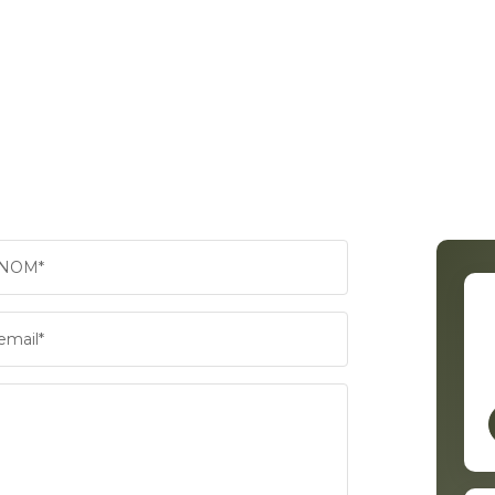
NOM*
email*