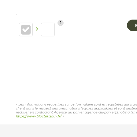
« Les informations recueillies sur ce formulaire sont enregistrées dans u
client dans le respect des prescriptions légales applicables et sont desti
rectifier en contactant Agence du panier agence-du-panier@hotmail.fr. No
https://www.bloctel.gouv.fr/
»