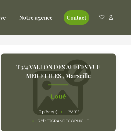
ive
Notre agence
Contact
T3/4 VALLON DES AUFFES VUE
MER ET ILES
,
Marseille
Loué
70
m²
3
pièce(s)
Réf :
T3GRANDECORNICHE