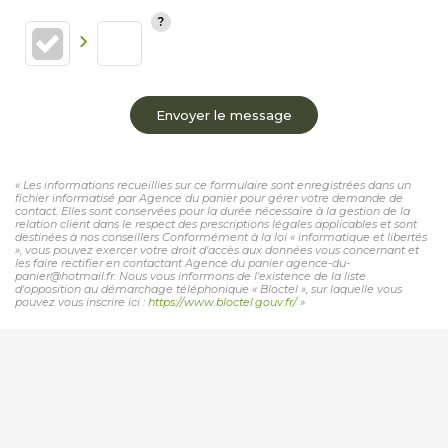
Envoyer le message
« Les informations recueillies sur ce formulaire sont enregistrées dans un
fichier informatisé par Agence du panier pour gérer votre demande de
contact. Elles sont conservées pour la durée nécessaire à la gestion de la
relation client dans le respect des prescriptions légales applicables et sont
destinées à nos conseillers Conformément à la loi « informatique et libertés
», vous pouvez exercer votre droit d'accès aux données vous concernant et
les faire rectifier en contactant Agence du panier agence-du-
panier@hotmail.fr. Nous vous informons de l'existence de la liste
d'opposition au démarchage téléphonique « Bloctel », sur laquelle vous
pouvez vous inscrire ici :
https://www.bloctel.gouv.fr/
»