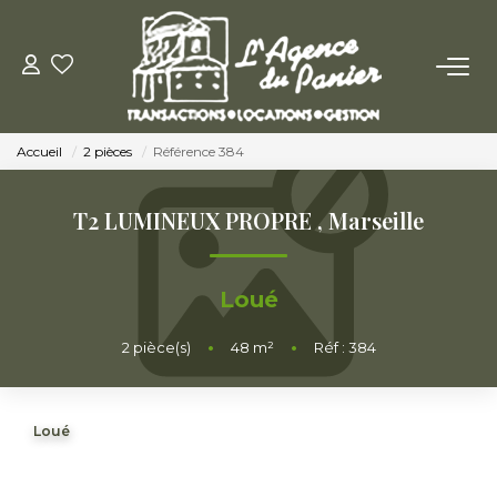
ACHETER
Accueil
2 pièces
Référence 384
Acheter
Nos Conseils Pour Acquérir
T2 LUMINEUX PROPRE
,
Marseille
LOUER
Loué
Louer
2
pièce(s)
•
48
m²
•
Réf : 384
Nos Conseils Aux Locataires
Loué
VENDRE