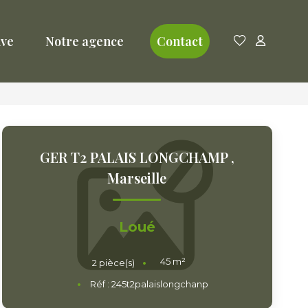
ive
Notre agence
Contact
GER T2 PALAIS LONGCHAMP
,
Marseille
Loué
45
m²
2
pièce(s)
Réf :
245t2palaislongchanp