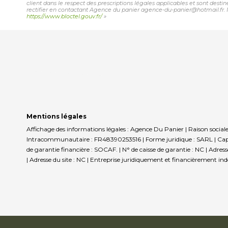
client dans le respect des prescriptions légales applicables et sont desti
rectifier en contactant Agence du panier agence-du-panier@hotmail.fr. No
https://www.bloctel.gouv.fr/
»
Mentions légales
Affichage des informations légales : Agence Du Panier | Raison social
Intracommunautaire : FR48390253516 | Forme juridique : SARL | Capit
de garantie financière : SOCAF. | N° de caisse de garantie : NC | Adre
| Adresse du site : NC |
Entreprise juridiquement et financièrement in