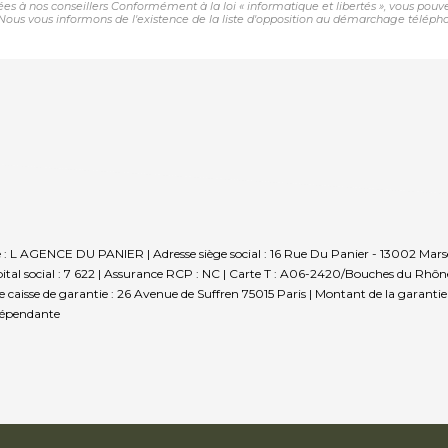
nées à nos conseillers Conformément à la loi « informatique et libertés », vous pou
us vous informons de l'existence de la liste d'opposition au démarchage téléphoniqu
e : L AGENCE DU PANIER | Adresse siège social : 16 Rue Du Panier - 13002 Marse
al social : 7 622 | Assurance RCP : NC |
Carte T : A06-2420/Bouches du Rhône |
sse caisse de garantie : 26 Avenue de Suffren 75015 Paris | Montant de la garant
dépendante