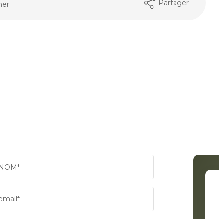
Partager
mer
NOM*
email*