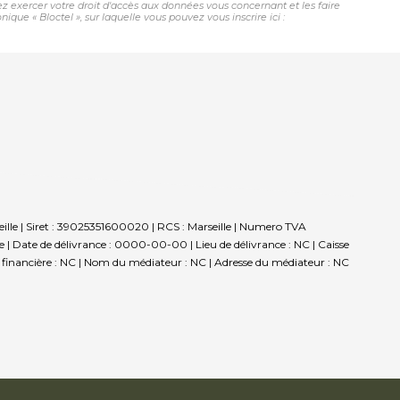
vez exercer votre droit d'accès aux données vous concernant et les faire
e « Bloctel », sur laquelle vous pouvez vous inscrire ici :
ille | Siret : 39025351600020 | RCS : Marseille | Numero TVA
 Date de délivrance : 0000-00-00 | Lieu de délivrance : NC | Caisse
ie financière : NC | Nom du médiateur : NC | Adresse du médiateur : NC