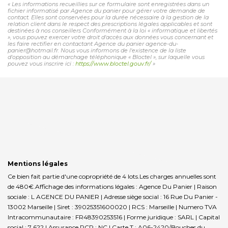
« Les informations recueillies sur ce formulaire sont enregistrées dans un
fichier informatisé par Agence du panier pour gérer votre demande de
contact. Elles sont conservées pour la durée nécessaire à la gestion de la
relation client dans le respect des prescriptions légales applicables et sont
destinées à nos conseillers Conformément à la loi « informatique et libertés
», vous pouvez exercer votre droit d'accès aux données vous concernant et
les faire rectifier en contactant Agence du panier agence-du-
panier@hotmail.fr. Nous vous informons de l'existence de la liste
d'opposition au démarchage téléphonique « Bloctel », sur laquelle vous
pouvez vous inscrire ici :
https://www.bloctel.gouv.fr/
»
Mentions légales
Ce bien fait partie d'une copropriété de 4 lots.Les charges annuelles sont
de 480€.
Affichage des informations légales : Agence Du Panier | Raison
sociale : L AGENCE DU PANIER | Adresse siège social : 16 Rue Du Panier -
13002 Marseille | Siret : 39025351600020 | RCS : Marseille | Numero TVA
Intracommunautaire : FR48390253516 | Forme juridique : SARL | Capital
social : 7 622 | Assurance RCP : NC |
Carte T : A06-2420/Bouches du