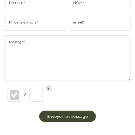
Prénom*
NOM*
N° de téléphone*
email*
Message*
Envoyer le message