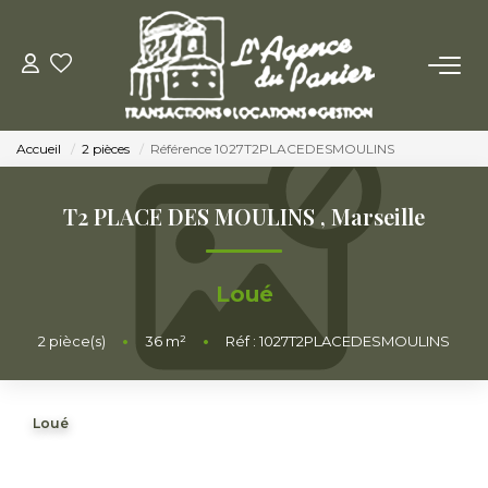
ACHETER
Accueil
2 pièces
Référence 1027T2PLACEDESMOULINS
Acheter
Nos Conseils Pour Acquérir
T2 PLACE DES MOULINS
,
Marseille
LOUER
Loué
Louer
2
pièce(s)
•
36
m²
•
Réf : 1027T2PLACEDESMOULINS
Nos Conseils Aux Locataires
Loué
VENDRE