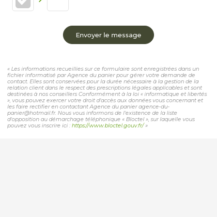
Envoyer le message
« Les informations recueillies sur ce formulaire sont enregistrées dans un
fichier informatisé par Agence du panier pour gérer votre demande de
contact. Elles sont conservées pour la durée nécessaire à la gestion de la
relation client dans le respect des prescriptions légales applicables et sont
destinées à nos conseillers Conformément à la loi « informatique et libertés
», vous pouvez exercer votre droit d'accès aux données vous concernant et
les faire rectifier en contactant Agence du panier agence-du-
panier@hotmail.fr. Nous vous informons de l'existence de la liste
d'opposition au démarchage téléphonique « Bloctel », sur laquelle vous
pouvez vous inscrire ici :
https://www.bloctel.gouv.fr/
»