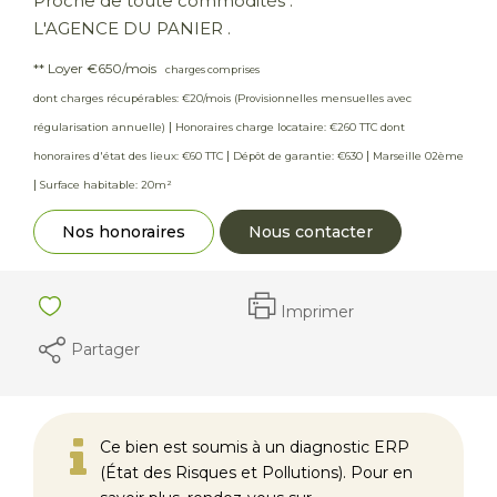
Proche de toute commodités .
L'AGENCE DU PANIER .
**
Loyer €650/mois
charges comprises
dont charges récupérables: €20/mois (Provisionnelles mensuelles avec
|
régularisation annuelle)
Honoraires charge locataire: €260 TTC
dont
|
|
honoraires d'état des lieux: €60 TTC
Dépôt de garantie: €630
Marseille 02ème
|
Surface habitable: 20m²
Nos honoraires
Nous contacter
Imprimer
Partager
Ce bien est soumis à un diagnostic ERP
(État des Risques et Pollutions). Pour en