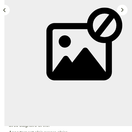
ESTIMER
GESTION LOCATIVE
NOTRE AGENCE
CONTACT
Description
Réf : ISC225T1CHUTELAVIE
CHUTE LAVIE 4E ARRD T1 Dans immeuble ancien au 1er
étage composé d'un hall, pièce principale coin cuisine
équipée avec passe dans la pièce principale salle de bains
avec baignoire et wc.