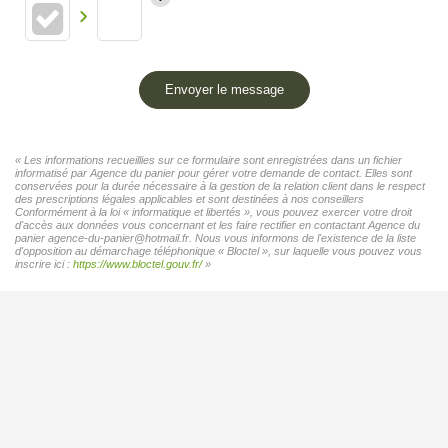
Envoyer le message
« Les informations recueillies sur ce formulaire sont enregistrées dans un fichier
informatisé par Agence du panier pour gérer votre demande de contact. Elles sont
conservées pour la durée nécessaire à la gestion de la relation client dans le respect
des prescriptions légales applicables et sont destinées à nos conseillers
Conformément à la loi « informatique et libertés », vous pouvez exercer votre droit
d'accès aux données vous concernant et les faire rectifier en contactant Agence du
panier agence-du-panier@hotmail.fr. Nous vous informons de l'existence de la liste
d'opposition au démarchage téléphonique « Bloctel », sur laquelle vous pouvez vous
inscrire ici :
https://www.bloctel.gouv.fr/
»