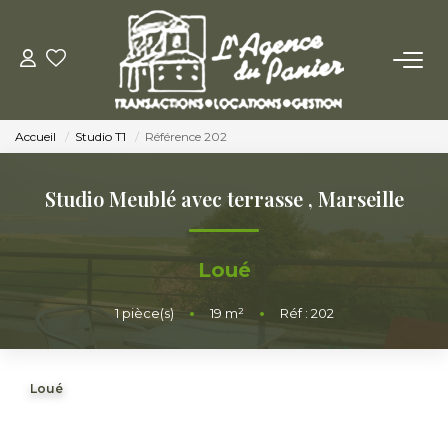
ACHETER
Accueil
Studio T1
Référence 202
Acheter
Nos Conseils Pour Acquérir
Studio Meublé avec terrasse
,
Marseille
LOUER
Loué
Louer
1
pièce(s)
•
19
m²
•
Réf : 202
Nos Conseils Aux Locataires
Loué
VENDRE