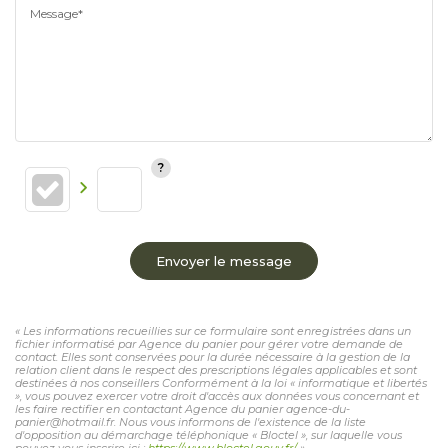
Message*
Envoyer le message
« Les informations recueillies sur ce formulaire sont enregistrées dans un
fichier informatisé par Agence du panier pour gérer votre demande de
contact. Elles sont conservées pour la durée nécessaire à la gestion de la
relation client dans le respect des prescriptions légales applicables et sont
destinées à nos conseillers Conformément à la loi « informatique et libertés
», vous pouvez exercer votre droit d'accès aux données vous concernant et
les faire rectifier en contactant Agence du panier agence-du-
panier@hotmail.fr. Nous vous informons de l'existence de la liste
d'opposition au démarchage téléphonique « Bloctel », sur laquelle vous
pouvez vous inscrire ici :
https://www.bloctel.gouv.fr/
»