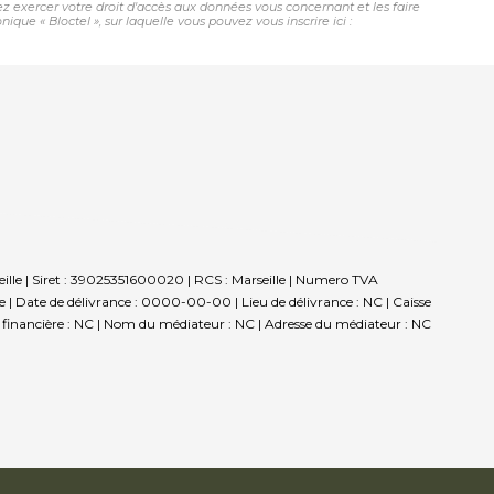
vez exercer votre droit d'accès aux données vous concernant et les faire
e « Bloctel », sur laquelle vous pouvez vous inscrire ici :
ille | Siret : 39025351600020 | RCS : Marseille | Numero TVA
 Date de délivrance : 0000-00-00 | Lieu de délivrance : NC | Caisse
ie financière : NC | Nom du médiateur : NC | Adresse du médiateur : NC