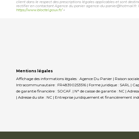
client dans le respect des prescriptions légales applicables et sont desti
rectifier en contactant Agence du panier agence-du-panier@hotmail.fr. No
https://www.bloctel.gouv.fr/
»
Mentions légales
Affichage des informations légales : Agence Du Panier | Raison social
Intracommunautaire : FR48390253516 | Forme juridique : SARL | Capit
de garantie financière : SOCAF. | N° de caisse de garantie : NC | Adre
| Adresse du site : NC |
Entreprise juridiquement et financièrement in