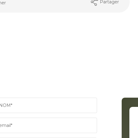
Partager
mer
NOM*
email*