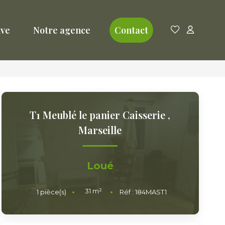
ive
Notre agence
Contact
T1 Meublé le panier Caisserie
,
Marseille
Loué
31
m²
1
pièce(s)
Réf :
184MAST1