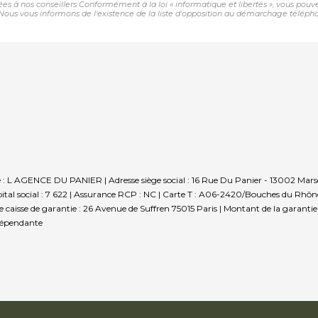
nées à nos conseillers Conformément à la loi « informatique et libertés », vous pou
us vous informons de l'existence de la liste d'opposition au démarchage téléphoniqu
e : L AGENCE DU PANIER | Adresse siège social : 16 Rue Du Panier - 13002 Marse
al social : 7 622 | Assurance RCP : NC |
Carte T : A06-2420/Bouches du Rhône |
sse caisse de garantie : 26 Avenue de Suffren 75015 Paris | Montant de la garant
dépendante