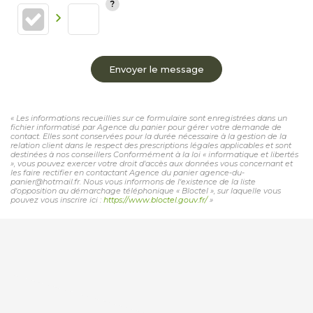
Envoyer le message
« Les informations recueillies sur ce formulaire sont enregistrées dans un
fichier informatisé par Agence du panier pour gérer votre demande de
contact. Elles sont conservées pour la durée nécessaire à la gestion de la
relation client dans le respect des prescriptions légales applicables et sont
destinées à nos conseillers Conformément à la loi « informatique et libertés
», vous pouvez exercer votre droit d'accès aux données vous concernant et
les faire rectifier en contactant Agence du panier agence-du-
panier@hotmail.fr. Nous vous informons de l'existence de la liste
d'opposition au démarchage téléphonique « Bloctel », sur laquelle vous
pouvez vous inscrire ici :
https://www.bloctel.gouv.fr/
»