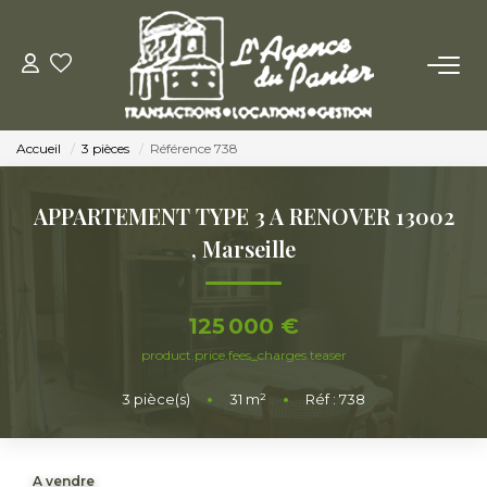
ACHETER
Accueil
3 pièces
Référence 738
Acheter
Nos Conseils Pour Acquérir
APPARTEMENT TYPE 3 A RENOVER 13002
,
Marseille
LOUER
125 000 €
Louer
product.price.fees_charges.teaser
Nos Conseils Aux Locataires
3
pièce(s)
•
31
m²
•
Réf : 738
VENDRE
A vendre