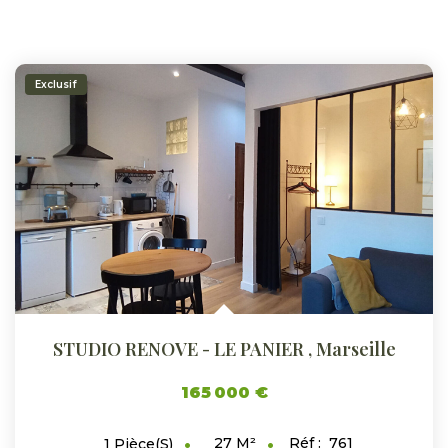
Exclusif
STUDIO RENOVE - LE PANIER
,
Marseille
165 000 €
27
M²
Réf :
761
1
Pièce(s)