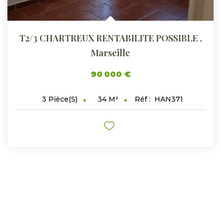
T2/3 CHARTREUX RENTABILITE POSSIBLE
,
Marseille
90 000 €
34
M²
Réf :
HAN371
3
Pièce(s)