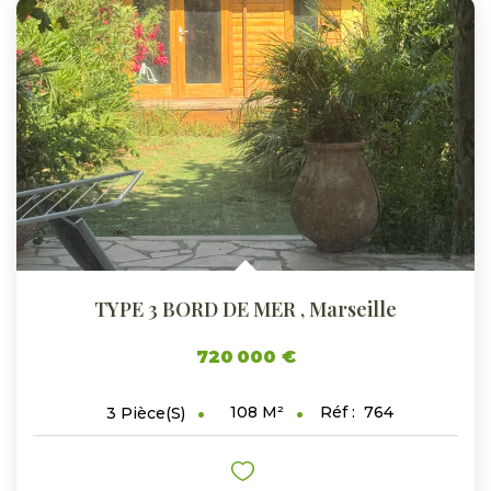
TYPE 3 BORD DE MER
,
Marseille
720 000 €
108
M²
Réf :
764
3
Pièce(s)