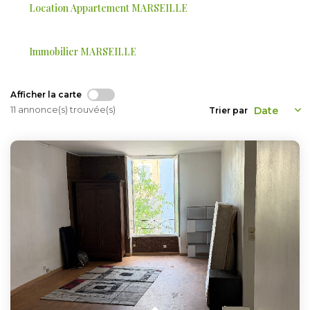
Location Appartement MARSEILLE
ESTIMER
Immobilier MARSEILLE
GESTION LOCATIVE
NOTRE AGENCE
Afficher la carte
11 annonce(s) trouvée(s)
Trier par
CONTACT