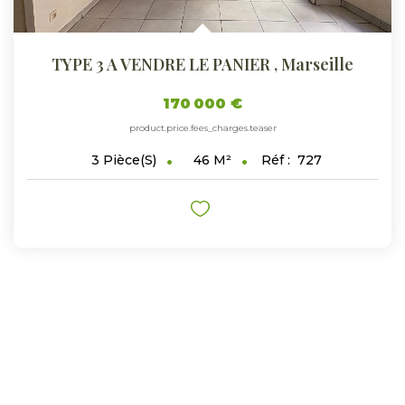
TYPE 3 A VENDRE LE PANIER
,
Marseille
170 000 €
product.price.fees_charges.teaser
46
M²
Réf :
727
3
Pièce(s)