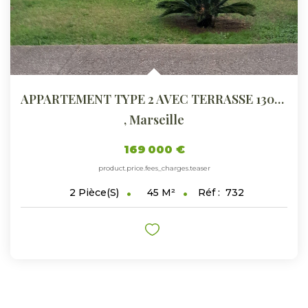
APPARTEMENT TYPE 2 AVEC TERRASSE 13002
,
Marseille
169 000 €
product.price.fees_charges.teaser
45
M²
Réf :
732
2
Pièce(s)