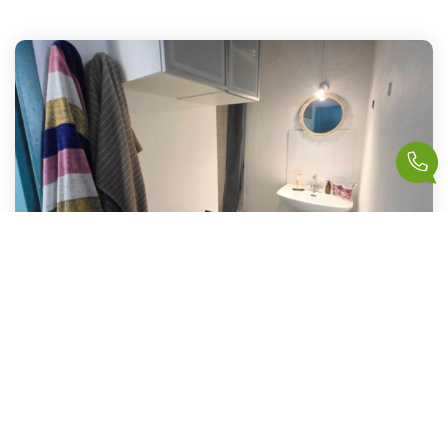
TYPE 1 LE PANIER
,
Marseille
135 000 €
product.price.fees_charges.teaser
35
M²
Réf :
723
1
Pièce(s)