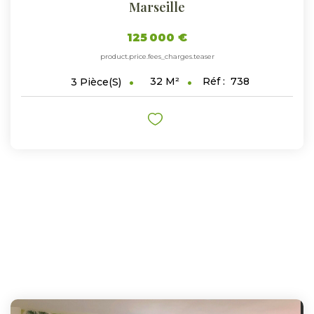
Marseille
125 000 €
product.price.fees_charges.teaser
32
M²
Réf :
738
3
Pièce(s)