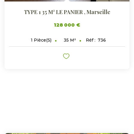
TYPE 1 35 M² LE PANIER
,
Marseille
128 000 €
35
M²
Réf :
736
1
Pièce(s)