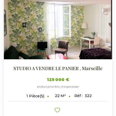
STUDIO A VENDRE LE PANIER
,
Marseille
125 000 €
product.price.fees_charges.teaser
22
M²
Réf :
322
1
Pièce(s)