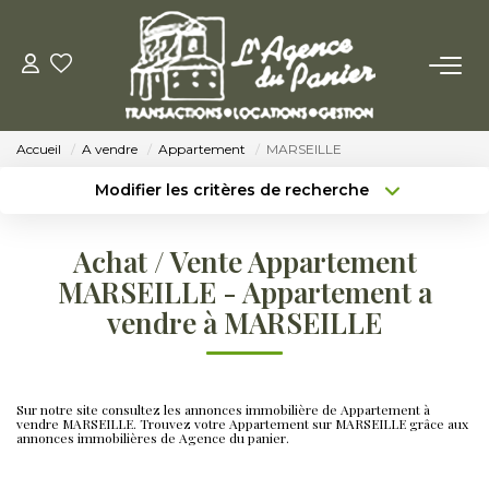
ACHETER
Accueil
A vendre
Appartement
MARSEILLE
Acheter
Modifier les critères de recherche
Nos Conseils Pour Acquérir
Type de transaction
Localisation
Acheter
Localisation
Achat / Vente Appartement
Type de bien
LOUER
Sélectionnez...
Surface min
MARSEILLE - Appartement a
vendre à MARSEILLE
Louer
Budget max
Plus de critères
Nos Conseils Aux Locataires
Créer une alerte
Sur notre site consultez les annonces immobilière de Appartement à
vendre MARSEILLE. Trouvez votre Appartement sur MARSEILLE grâce aux
annonces immobilières de Agence du panier.
VENDRE