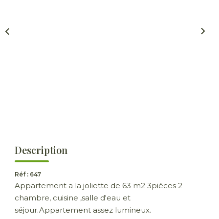
ESTIMER
GESTION LOCATIVE
NOTRE AGENCE
CONTACT
Description
Réf : 647
Appartement a la joliette de 63 m2 3piéces 2
chambre, cuisine ,salle d'eau et
séjour.Appartement assez lumineux.