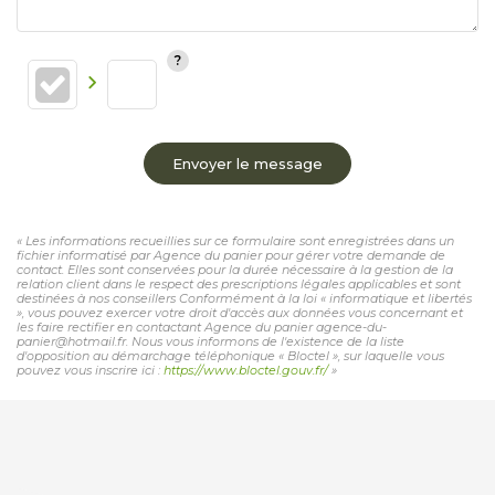
Envoyer le message
« Les informations recueillies sur ce formulaire sont enregistrées dans un
fichier informatisé par Agence du panier pour gérer votre demande de
contact. Elles sont conservées pour la durée nécessaire à la gestion de la
relation client dans le respect des prescriptions légales applicables et sont
destinées à nos conseillers Conformément à la loi « informatique et libertés
», vous pouvez exercer votre droit d'accès aux données vous concernant et
les faire rectifier en contactant Agence du panier agence-du-
panier@hotmail.fr. Nous vous informons de l'existence de la liste
d'opposition au démarchage téléphonique « Bloctel », sur laquelle vous
pouvez vous inscrire ici :
https://www.bloctel.gouv.fr/
»