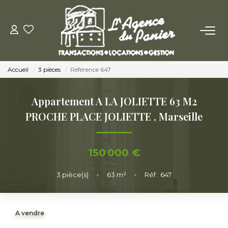
ACHETER
Accueil
3 pièces
Référence 647
Acheter
Nos Conseils Pour Acquérir
Appartement A LA JOLIETTE 63 M2
PROCHE PLACE JOLIETTE
,
Marseille
LOUER
150 000 €
Louer
Nos Conseils Aux Locataires
3
pièce(s)
•
63
m²
•
Réf : 647
VENDRE
A vendre